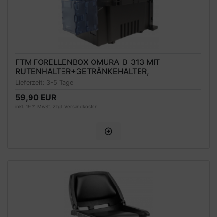
FTM FORELLENBOX OMURA-B-313 MIT
RUTENHALTER+GETRÄNKEHALTER,
31X23X23CM
Lieferzeit:
3-5 Tage
59,90 EUR
inkl. 19 % MwSt. zzgl.
Versandkosten