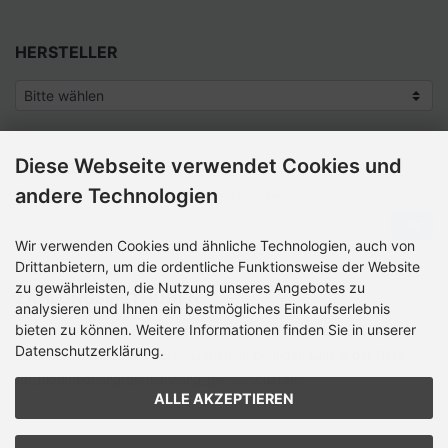
HERSTELLER
Diese Webseite verwendet Cookies und
SCHNELLKAUF
andere Technologien
Bitte geben Sie die Artikelnummer aus unserem Katalog ein.
Wir verwenden Cookies und ähnliche Technologien, auch von
Drittanbietern, um die ordentliche Funktionsweise der Website
zu gewährleisten, die Nutzung unseres Angebotes zu
ZAHLUNGSMETHODEN
analysieren und Ihnen ein bestmögliches Einkaufserlebnis
bieten zu können. Weitere Informationen finden Sie in unserer
Die Box kann unter tpl_modified/boxes/­box_miscellaneous.html
Datenschutzerklärung.
verändert werden. Die Sprachvariablen befinden sich in der Datei
tpl_modified/lang/­german/lang_german.custom.
ALLE AKZEPTIEREN