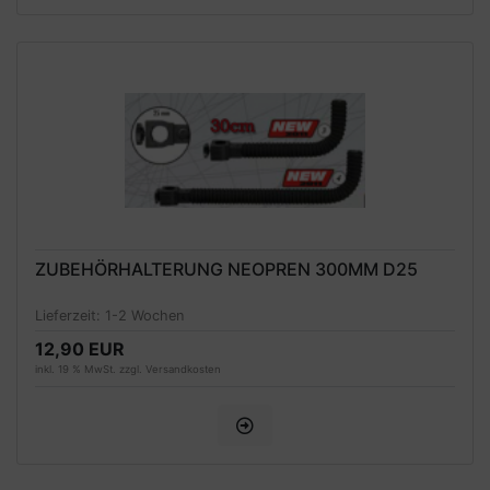
ZUBEHÖRHALTERUNG NEOPREN 300MM D25
Lieferzeit:
1-2 Wochen
12,90 EUR
inkl. 19 % MwSt. zzgl.
Versandkosten