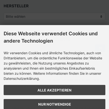
HERSTELLER
Diese Webseite verwendet Cookies und
SCHNELLKAUF
andere Technologien
Bitte geben Sie die Artikelnummer aus unserem Katalog ein.
Wir verwenden Cookies und ähnliche Technologien, auch von
Drittanbietern, um die ordentliche Funktionsweise der Website
zu gewährleisten, die Nutzung unseres Angebotes zu
ZAHLUNGSMETHODEN
analysieren und Ihnen ein bestmögliches Einkaufserlebnis
bieten zu können. Weitere Informationen finden Sie in unserer
Die Box kann unter tpl_modified/boxes/­box_miscellaneous.html
Datenschutzerklärung.
verändert werden. Die Sprachvariablen befinden sich in der Datei
tpl_modified/lang/­german/lang_german.custom.
ALLE AKZEPTIEREN
NUR NOTWENDIGE
Alle Preise inkl. gesetzl. MwSt. zzgl.
Versandkosten
. Die durchgestrichenen