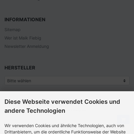
INFORMATIONEN
Sitemap
Wer ist Maik Fiebig
Newsletter Anmeldung
HERSTELLER
Diese Webseite verwendet Cookies und
SCHNELLKAUF
andere Technologien
Bitte geben Sie die Artikelnummer aus unserem Katalog ein.
Wir verwenden Cookies und ähnliche Technologien, auch von
Drittanbietern, um die ordentliche Funktionsweise der Website