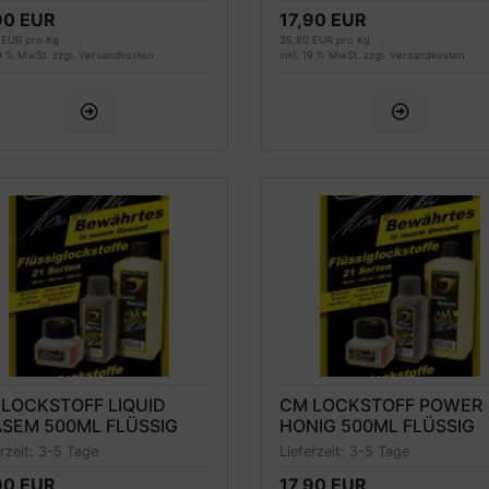
90 EUR
17,90 EUR
 EUR pro Kg
35,80 EUR pro Kg
19 % MwSt. zzgl.
Versandkosten
inkl. 19 % MwSt. zzgl.
Versandkosten
LOCKSTOFF LIQUID
CM LOCKSTOFF POWER
SEM 500ML FLÜSSIG
HONIG 500ML FLÜSSIG
erzeit:
3-5 Tage
Lieferzeit:
3-5 Tage
90 EUR
17,90 EUR