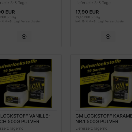
erzeit:
3-5 Tage
Lieferzeit:
3-5 Tage
90 EUR
17,90 EUR
 EUR pro Kg
35,80 EUR pro Kg
19 % MwSt. zzgl.
Versandkosten
inkl. 19 % MwSt. zzgl.
Versandkosten
LOCKSTOFF VANILLE-
CM LOCKSTOFF KARAM
CH 500G PULVER
NR.1 500G PULVER
erzeit:
lagernd
Lieferzeit:
lagernd