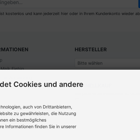
ist kostenlos und kann jederzeit hier oder in Ihrem Kundenkonto wieder ab
RMATIONEN
HERSTELLER
ap
 Maik Fiebig
tter Anmeldung
det Cookies und andere
SCHNELLKAUF
Bitte geben Sie die Artikelnummer aus unser
ein.
nologien, auch von Drittanbietern,
ebsite zu gewährleisten, die Nutzung
hnen ein bestmögliches
re Informationen finden Sie in unserer