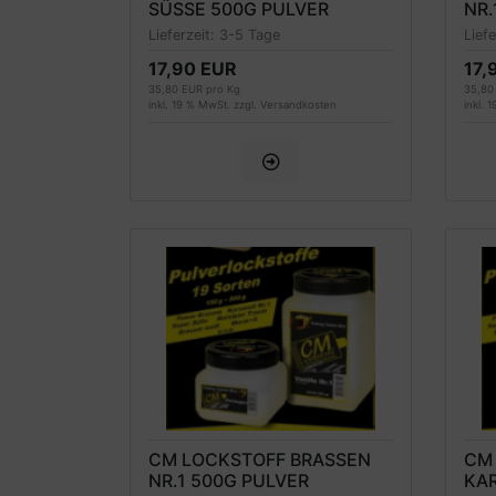
SÜSSE 500G PULVER
NR.
Lieferzeit:
3-5 Tage
Lief
17,90 EUR
17,
35,80 EUR pro Kg
35,80
inkl. 19 % MwSt. zzgl.
Versandkosten
inkl. 
CM LOCKSTOFF BRASSEN
CM
NR.1 500G PULVER
KA