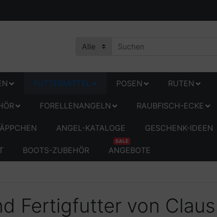
EN
FUTTERMITTEL
POSEN
RUTEN
HÖR
FORELLENANGELN
RAUBFISCH-ECKE
ÄPPCHEN
ANGEL-KATALOGE
GESCHENK-IDEEN
SALE
T
BOOTS-ZUBEHÖR
ANGEBOTE
d Fertigfutter von Claus