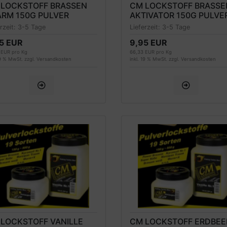
 LOCKSTOFF BRASSEN
CM LOCKSTOFF BRASSE
ARM 150G PULVER
AKTIVATOR 150G PULVE
erzeit:
3-5 Tage
Lieferzeit:
3-5 Tage
5 EUR
9,95 EUR
 EUR pro Kg
66,33 EUR pro Kg
19 % MwSt. zzgl.
Versandkosten
inkl. 19 % MwSt. zzgl.
Versandkosten
LOCKSTOFF VANILLE
CM LOCKSTOFF ERDBEE