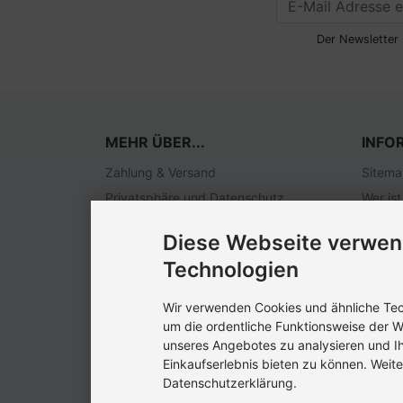
Der Newsletter 
MEHR ÜBER...
INFO
Zahlung & Versand
Sitem
Privatsphäre und Datenschutz
Wer ist
Unsere AGB
Newsle
Diese Webseite verwen
Impressum
Technologien
Kontakt
Widerrufsrecht & Widerrufsformular
Wir verwenden Cookies und ähnliche Tech
Versandkosten EU
um die ordentliche Funktionsweise der W
unseres Angebotes zu analysieren und I
Cookie Einstellungen
Einkaufserlebnis bieten zu können. Weite
Datenschutzerklärung.