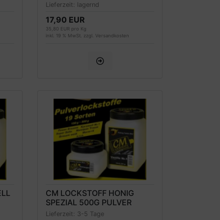
Lieferzeit:
lagernd
17,90 EUR
35,80 EUR pro Kg
inkl. 19 % MwSt. zzgl.
Versandkosten
ELL
CM LOCKSTOFF HONIG
SPEZIAL 500G PULVER
Lieferzeit:
3-5 Tage