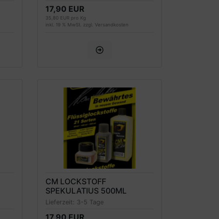
17,90 EUR
35,80 EUR pro Kg
inkl. 19 % MwSt. zzgl.
Versandkosten
CM LOCKSTOFF
SPEKULATIUS 500ML
FLÜSSIG
Lieferzeit:
3-5 Tage
17,90 EUR