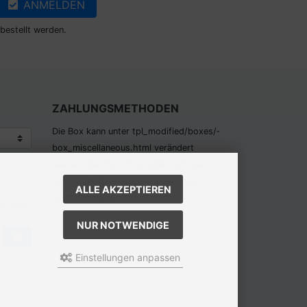
ANMELDEN
bestellt werden.
ZAHLUNGSMETHODEN
Die Box kann unter tpl_modified/boxes/­
box_miscellaneous.html verändert
werden. Die Sprachvariablen befinden
sich in der Datei tpl_modified/lang/­
ALLE AKZEPTIEREN
german/lang_german.custom.
em Katalog
NUR NOTWENDIGE
Einstellungen anpassen