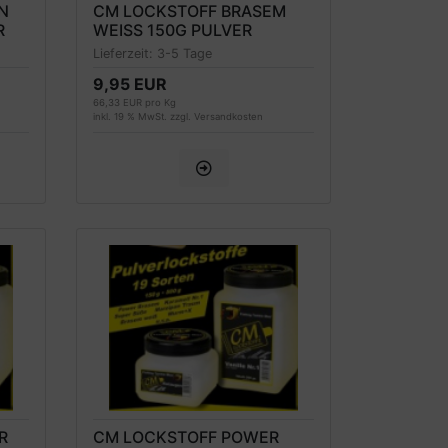
N
CM LOCKSTOFF BRASEM
R
WEISS 150G PULVER
Lieferzeit:
3-5 Tage
9,95 EUR
66,33 EUR pro Kg
inkl. 19 % MwSt. zzgl.
Versandkosten
R
CM LOCKSTOFF POWER