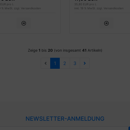
 EUR pro L
35,80 EUR pro L
19 % MwSt. zzgl.
Versandkosten
inkl. 19 % MwSt. zzgl.
Versandkosten
Zeige
1
bis
20
(von insgesamt
41
Artikeln)
1
2
3
NEWSLETTER-ANMELDUNG