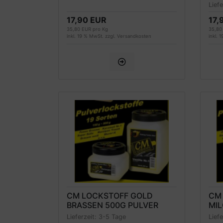
Lief
17,90 EUR
17,
35,80 EUR pro Kg
35,80
inkl. 19 % MwSt. zzgl.
Versandkosten
inkl. 
CM LOCKSTOFF GOLD
CM 
BRASSEN 500G PULVER
MIL
Lieferzeit:
3-5 Tage
Lief