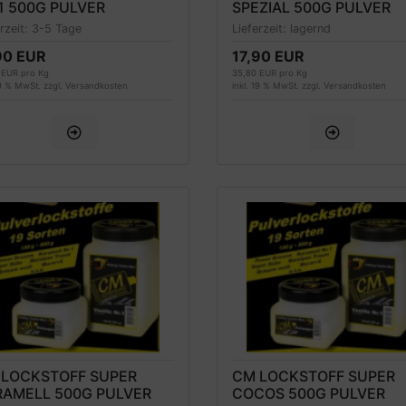
1 500G PULVER
SPEZIAL 500G PULVER
erzeit:
3-5 Tage
Lieferzeit:
lagernd
90 EUR
17,90 EUR
 EUR pro Kg
35,80 EUR pro Kg
19 % MwSt. zzgl.
Versandkosten
inkl. 19 % MwSt. zzgl.
Versandkosten
 LOCKSTOFF SUPER
CM LOCKSTOFF SUPER
RAMELL 500G PULVER
COCOS 500G PULVER