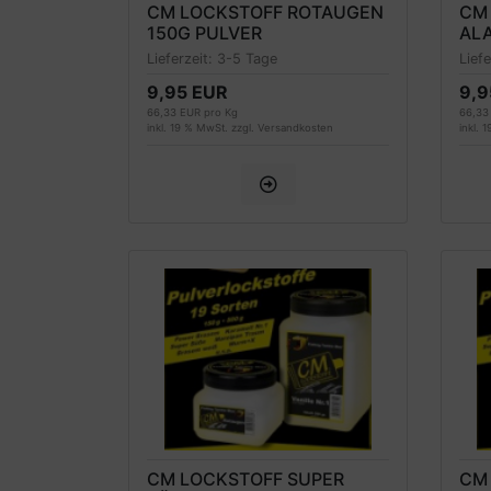
CM LOCKSTOFF ROTAUGEN
CM
150G PULVER
AL
Lieferzeit:
3-5 Tage
Lief
9,95 EUR
9,9
66,33 EUR pro Kg
66,33
inkl. 19 % MwSt. zzgl.
Versandkosten
inkl. 
CM LOCKSTOFF SUPER
CM 