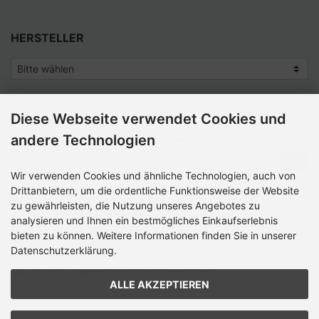
HERSTELLER
Diese Webseite verwendet Cookies und
SCHNELLKAUF
andere Technologien
Bitte geben Sie die Artikelnummer aus unserem Katalog ein.
Wir verwenden Cookies und ähnliche Technologien, auch von
Drittanbietern, um die ordentliche Funktionsweise der Website
zu gewährleisten, die Nutzung unseres Angebotes zu
ZAHLUNGSMETHODEN
analysieren und Ihnen ein bestmögliches Einkaufserlebnis
bieten zu können. Weitere Informationen finden Sie in unserer
Die Box kann unter tpl_modified/boxes/­box_miscellaneous.html
Datenschutzerklärung.
verändert werden. Die Sprachvariablen befinden sich in der Datei
tpl_modified/lang/­german/lang_german.custom.
ALLE AKZEPTIEREN