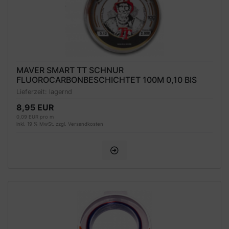
MAVER SMART TT SCHNUR
FLUOROCARBONBESCHICHTET 100M 0,10 BIS
0,18MM, MADE IN JAPAN!
Lieferzeit:
lagernd
8,95 EUR
0,09 EUR pro m
inkl. 19 % MwSt. zzgl.
Versandkosten