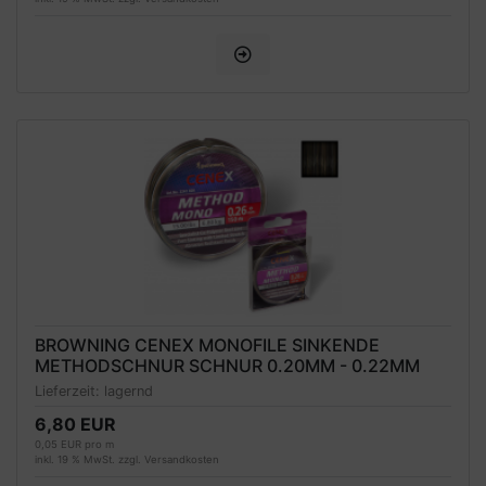
BROWNING CENEX MONOFILE SINKENDE
METHODSCHNUR SCHNUR 0.20MM - 0.22MM
150M
Lieferzeit:
lagernd
6,80 EUR
0,05 EUR pro m
inkl. 19 % MwSt. zzgl.
Versandkosten