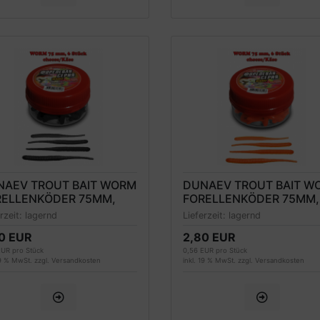
NAEV TROUT BAIT WORM
DUNAEV TROUT BAIT W
RELLENKÖDER 75MM,
FORELLENKÖDER 75MM,
HWARZ, KÄSEDUFT
ORANGE, KÄSEDUFT
erzeit:
lagernd
Lieferzeit:
lagernd
0 EUR
2,80 EUR
EUR pro Stück
0,56 EUR pro Stück
19 % MwSt. zzgl.
Versandkosten
inkl. 19 % MwSt. zzgl.
Versandkosten