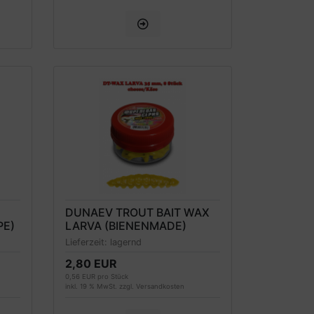
DUNAEV TROUT BAIT WAX
PE)
LARVA (BIENENMADE)
FORELLENKÖDER 35MM,
Lieferzeit:
lagernd
GELB, KÄSEDUFT
2,80 EUR
0,56 EUR pro Stück
inkl. 19 % MwSt. zzgl.
Versandkosten