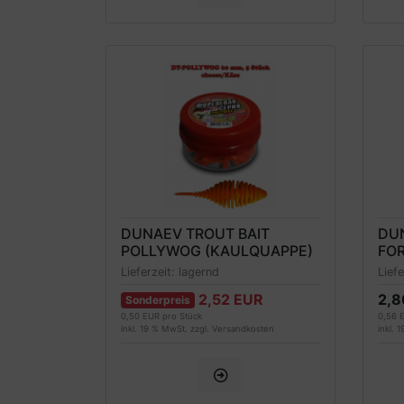
DUNAEV TROUT BAIT
DU
POLLYWOG (KAULQUAPPE)
FO
FORELLENKÖDER 60MM,
SC
Lieferzeit:
lagernd
Lief
ROT, KÄSEDUFT
2,52 EUR
2,8
Sonderpreis
0,50 EUR pro Stück
0,56 
inkl. 19 % MwSt. zzgl.
Versandkosten
inkl. 