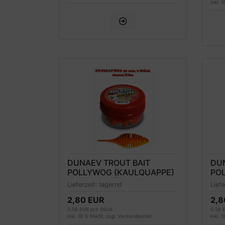
inkl. 
DUNAEV TROUT BAIT
DU
POLLYWOG (KAULQUAPPE)
PO
FORELLENKÖDER 50MM,
FO
Lieferzeit:
lagernd
Lief
ROT, KÄSEDUFT
SC
2,80 EUR
2,8
0,56 EUR pro Stück
0,56 
inkl. 19 % MwSt. zzgl.
Versandkosten
inkl. 