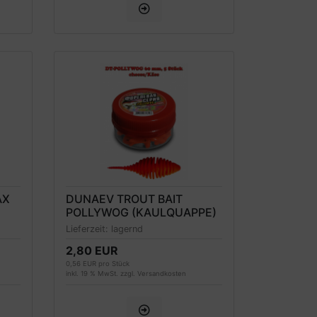
AX
DUNAEV TROUT BAIT
POLLYWOG (KAULQUAPPE)
FORELLENKÖDER 60MM,
Lieferzeit:
lagernd
ORANGE, KÄSEDUFT
2,80 EUR
0,56 EUR pro Stück
inkl. 19 % MwSt. zzgl.
Versandkosten