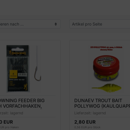
WNING FEEDER BIG
DUNAEV TROUT BAIT
H VORFACHHAKEN,
POLLYWOG (KAULQUAP
NZE, 100CM 8 STÜCK,
FORELLENKÖDER 50MM,
erzeit:
lagernd
Lieferzeit:
lagernd
VERKAUF
GELB, KÄSEDUFT
0 EUR
2,80 EUR
EUR pro Haken
0,56 EUR pro Stück