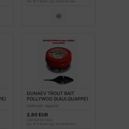
inkl. 19 % MwSt. zzgl.
Versandkosten
DUNAEV TROUT BAIT
PE)
POLLYWOG (KAULQUAPPE)
FORELLENKÖDER 60MM,
Lieferzeit:
lagernd
SCHWARZ, KÄSEDUFT
2,80 EUR
0,56 EUR pro Stück
inkl. 19 % MwSt. zzgl.
Versandkosten