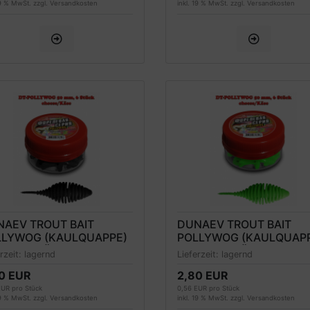
19 % MwSt. zzgl.
Versandkosten
inkl. 19 % MwSt. zzgl.
Versandkosten
NAEV TROUT BAIT
DUNAEV TROUT BAIT
LLYWOG (KAULQUAPPE)
POLLYWOG (KAULQUAP
RELLENKÖDER 50MM,
FORELLENKÖDER 65MM,
erzeit:
lagernd
Lieferzeit:
lagernd
HWARZ, KÄSEDUFT
GRÜN, KÄSEDUFT
0 EUR
2,80 EUR
EUR pro Stück
0,56 EUR pro Stück
19 % MwSt. zzgl.
Versandkosten
inkl. 19 % MwSt. zzgl.
Versandkosten