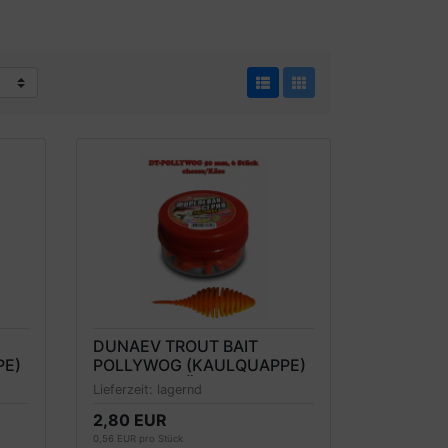
DUNAEV TROUT BAIT
PE)
POLLYWOG (KAULQUAPPE)
FORELLENKÖDER 50MM,
Lieferzeit:
lagernd
ORANGE, KÄSEDUFT
2,80 EUR
0,56 EUR pro Stück