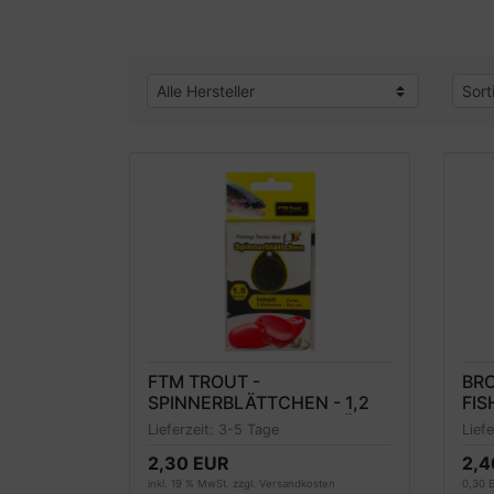
FTM TROUT -
BRO
SPINNERBLÄTTCHEN - 1,2
FIS
UND 1,5 GRAMM - 5 STÜCK
BRO
Lieferzeit:
3-5 Tage
Lief
AB
2,30 EUR
2,4
inkl. 19 % MwSt. zzgl.
Versandkosten
0,30 