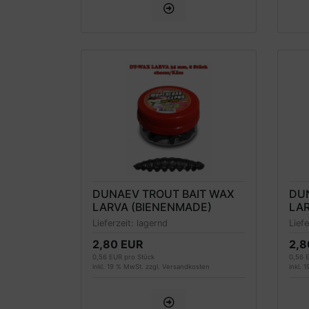
DUNAEV TROUT BAIT WAX
DU
LARVA (BIENENMADE)
LAR
FORELLENKÖDER 35MM,
FO
Lieferzeit:
lagernd
Lief
SCHWARZ, KÄSEDUFT
GR
2,80 EUR
2,8
0,56 EUR pro Stück
0,56 
inkl. 19 % MwSt. zzgl.
Versandkosten
inkl. 