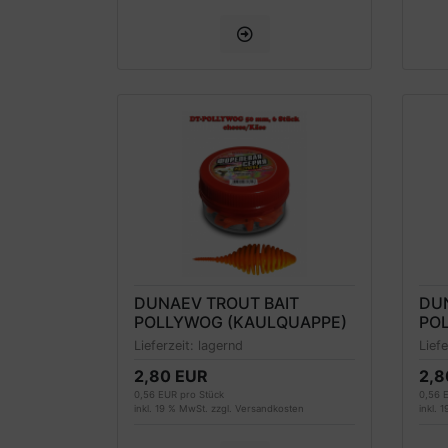
DUNAEV TROUT BAIT
DU
POLLYWOG (KAULQUAPPE)
PO
FORELLENKÖDER 50MM,
FO
Lieferzeit:
lagernd
Lief
ORANGE, KÄSEDUFT
PIN
2,80 EUR
2,8
0,56 EUR pro Stück
0,56 
inkl. 19 % MwSt. zzgl.
Versandkosten
inkl. 