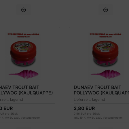
NAEV TROUT BAIT
DUNAEV TROUT BAIT
LLYWOG (KAULQUAPPE)
POLLYWOG (KAULQUAP
RELLENKÖDER 50MM,
FORELLENKÖDER 60MM,
erzeit:
lagernd
Lieferzeit:
lagernd
K, KÄSEDUFT
PINK, KÄSEDUFT
0 EUR
2,80 EUR
EUR pro Stück
0,56 EUR pro Stück
19 % MwSt. zzgl.
Versandkosten
inkl. 19 % MwSt. zzgl.
Versandkosten