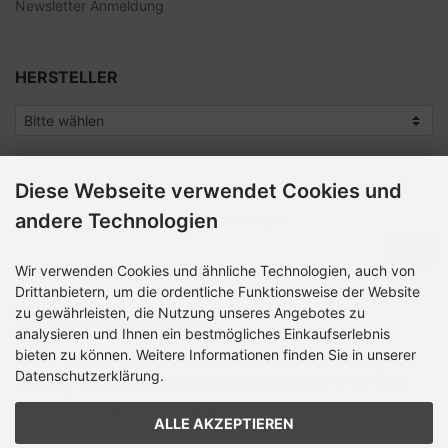
Newsletter Anmeldung
HERSTELLER
Diese Webseite verwendet Cookies und
SCHNELLKAUF
andere Technologien
Bitte geben Sie die Artikelnummer aus unserem Katalog ein.
Wir verwenden Cookies und ähnliche Technologien, auch von
Drittanbietern, um die ordentliche Funktionsweise der Website
zu gewährleisten, die Nutzung unseres Angebotes zu
ZAHLUNGSMETHODEN
analysieren und Ihnen ein bestmögliches Einkaufserlebnis
bieten zu können. Weitere Informationen finden Sie in unserer
Die Box kann unter tpl_modified/boxes/­box_miscellaneous.html
Datenschutzerklärung.
verändert werden. Die Sprachvariablen befinden sich in der Datei
tpl_modified/lang/­german/lang_german.custom.
ALLE AKZEPTIEREN