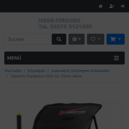
MENÜ
Startseite
Sitzkiepen
preiswerte Sitzkiepen+Anbauteile
Tubertini Feederbox D25 für 25mm Beine