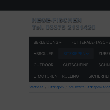
BEKLEIDUNG
FUTTERALE-TASCH
ABROLLER
SITZKIEPEN
ZUBE
OUTDOOR
GUTSCHEINE
SCHN
E-MOTOREN, TROLLING
SICHERHEI
Startseite
Sitzkiepen
preiswerte Sitzkiepen+Anba