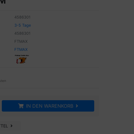
CM
4586301
3-5 Tage
4586301
FTMAX
FTMAX
sten
IN DEN WARENKORB
TTEL