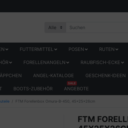
EN
FUTTERMITTEL
POSEN
RUTEN
HÖR
FORELLENANGELN
RAUBFISCH-ECKE
ÄPPCHEN
ANGEL-KATALOGE
GESCHENK-IDEEN
SALE
T
BOOTS-ZUBEHÖR
ANGEBOTE
uteile
FTM Forellenbox Omura-B-450, 45x25x26cm
FTM FORELL