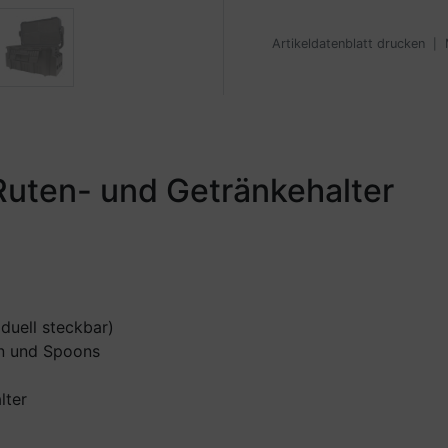
Artikeldatenblatt drucken
|
Ruten- und Getränkehalter
duell steckbar)
en und Spoons
lter