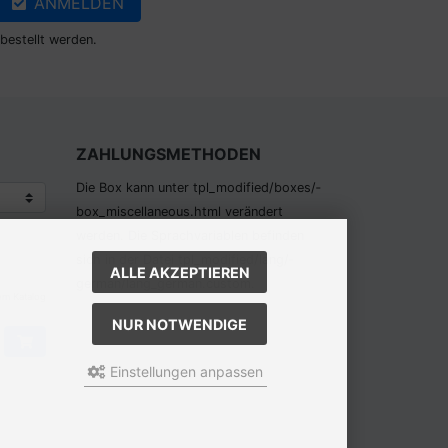
ANMELDEN
bestellt werden.
ZAHLUNGSMETHODEN
Die Box kann unter tpl_modified/boxes/­
box_miscellaneous.html verändert
werden. Die Sprachvariablen befinden
sich in der Datei tpl_modified/lang/­
ALLE AKZEPTIEREN
german/lang_german.custom.
em Katalog
NUR NOTWENDIGE
Einstellungen anpassen