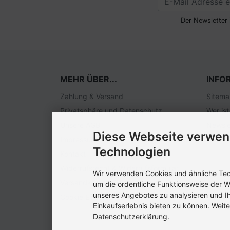
Der Newsletter 
MEHR ÜBER...
INFO
Zahlung & Versand
Sitem
Privatsphäre und Datenschutz
Wer ist
Unsere AGB
Newsle
Diese Webseite verwen
Impressum
Technologien
Kontakt
Widerrufsrecht & Widerrufsformular
Wir verwenden Cookies und ähnliche Tech
Versandkosten EU
um die ordentliche Funktionsweise der W
unseres Angebotes zu analysieren und I
Cookie Einstellungen
Einkaufserlebnis bieten zu können. Weite
Datenschutzerklärung.