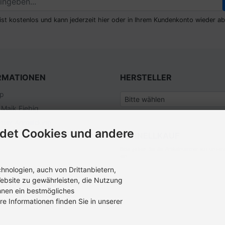
ist kostenlos und kann jederzeit hier oder in Ihrem Kundenkonto wieder ab
RMATIONEN
HERSTELLER
ap
 Maik Fiebig
tter Anmeldung
det Cookies und andere
SCHNELLKAUF
Bitte geben Sie die Artikelnummer aus unser
ein.
nologien, auch von Drittanbietern,
ebsite zu gewährleisten, die Nutzung
hnen ein bestmögliches
re Informationen finden Sie in unserer