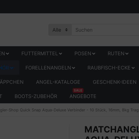
EN
FUTTERMITTEL
POSEN
RUTEN
HÖR
FORELLENANGELN
RAUBFISCH-ECKE
ÄPPCHEN
ANGEL-KATALOGE
GESCHENK-IDEEN
SALE
T
BOOTS-ZUBEHÖR
ANGEBOTE
gler-Shop Quick Snap Aqua-Deluxe Verbinder - 10 Stück, 16mm, 8kg Trag
MATCHANGL