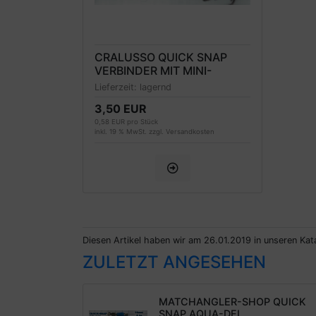
CRALUSSO QUICK SNAP
VERBINDER MIT MINI-
WIRBEL - 6 STÜCK
Lieferzeit:
lagernd
3,50 EUR
0,58 EUR pro Stück
inkl. 19 % MwSt. zzgl.
Versandkosten
Diesen Artikel haben wir am 26.01.2019 in unseren K
ZULETZT ANGESEHEN
MATCHANGLER-SHOP QUICK
SNAP AQUA-DEL