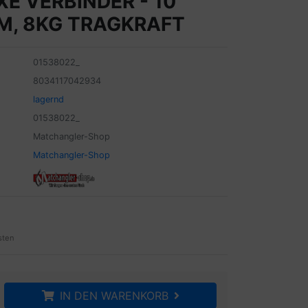
E VERBINDER - 10
M, 8KG TRAGKRAFT
01538022_
8034117042934
lagernd
01538022_
Matchangler-Shop
Matchangler-Shop
sten
IN DEN WARENKORB