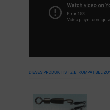
DIESES PRODUKT IST Z.B. KOMPATIBEL ZU