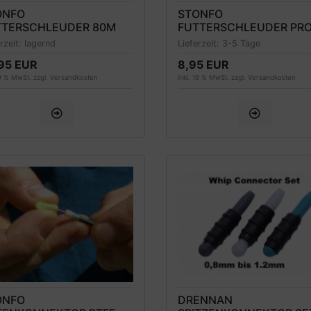
ONFO
STONFO
TTERSCHLEUDER 80M
FUTTERSCHLEUDER PR
MATCH 11-16M
erzeit:
lagernd
Lieferzeit:
3-5 Tage
95 EUR
8,95 EUR
19 % MwSt. zzgl.
Versandkosten
inkl. 19 % MwSt. zzgl.
Versandkosten
ONFO
DRENNAN