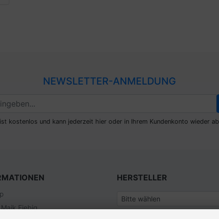
NEWSLETTER-ANMELDUNG
ist kostenlos und kann jederzeit hier oder in Ihrem Kundenkonto wieder ab
RMATIONEN
HERSTELLER
ap
 Maik Fiebig