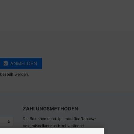
ANMELDEN
bestellt werden.
ZAHLUNGSMETHODEN
Die Box kann unter tpl_modified/boxes/­
box_miscellaneous.html verändert
werden. Die Sprachvariablen befinden