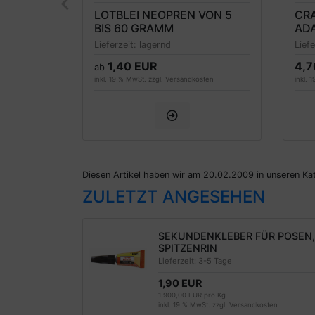
ACH ZUM
LOTBLEI NEOPREN VON 5
CR
WÜRMERN
BIS 60 GRAMM
ADA
3 
Lieferzeit:
lagernd
Lief
1,40 EUR
4,7
ab
sten
inkl. 19 % MwSt. zzgl.
Versandkosten
inkl. 
Diesen Artikel haben wir am 20.02.2009 in unseren K
ZULETZT ANGESEHEN
SEKUNDENKLEBER FÜR POSEN,
SPITZENRIN
Lieferzeit:
3-5 Tage
1,90 EUR
1.900,00 EUR pro Kg
inkl. 19 % MwSt. zzgl.
Versandkosten