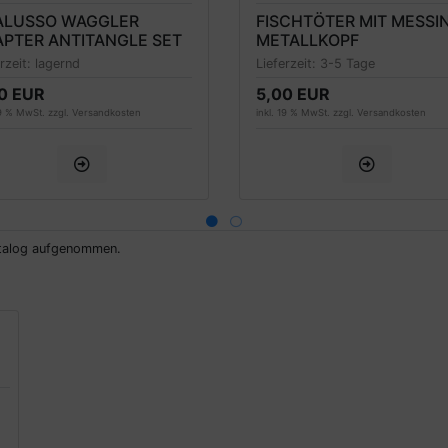
ALUSSO WAGGLER
FISCHTÖTER MIT MESSI
PTER ANTITANGLE SET
METALLKOPF
STÜCK
erzeit:
lagernd
Lieferzeit:
3-5 Tage
0 EUR
5,00 EUR
19 % MwSt. zzgl.
Versandkosten
inkl. 19 % MwSt. zzgl.
Versandkosten
atalog aufgenommen.