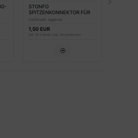
NG-
STONFO
CRALUSS
SPITZENKONNEKTOR FÜR
VON 1-5
TELERUTEN 0.65MM BIS
Lieferzeit:
lagernd
Lieferzeit:
2MM
1,50 EUR
6,60 
ab
inkl. 19 % MwSt. zzgl.
Versandkosten
inkl. 19 % MwSt