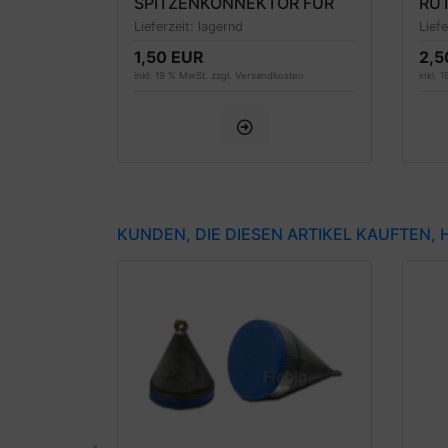
SPITZENKONNEKTOR FÜR
RU
TELERUTEN 0.65MM BIS
BUS
Lieferzeit:
lagernd
Lief
2MM
2 
1,50 EUR
2,5
inkl. 19 % MwSt. zzgl.
Versandkosten
inkl. 
KUNDEN, DIE DIESEN ARTIKEL KAUFTEN,