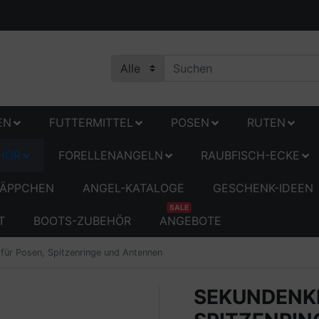
EN
FUTTERMITTEL
POSEN
RUTEN
HÖR
FORELLENANGELN
RAUBFISCH-ECKE
ÄPPCHEN
ANGEL-KATALOGE
GESCHENK-IDEEN
SALE
T
BOOTS-ZUBEHÖR
ANGEBOTE
für Posen, Spitzenringe und Antennen
SEKUNDENKL