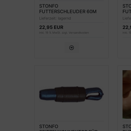
STONFO
ST
FUTTERSCHLEUDER 60M
FU
Lieferzeit:
lagernd
Lief
22,95 EUR
22,
inkl. 19 % MwSt. zzgl.
Versandkosten
inkl. 
STONFO
ST