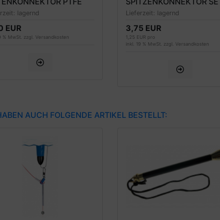
TENKONNEKTOR PTFE
SPITZENKONNEKTOR SE
HES INTERN 1.1-3.5MM,
FÜR TELERUTEN 0.8MM 
erzeit:
lagernd
Lieferzeit:
lagernd
STÜCK
1.2MM, 3 STÜCK
0 EUR
3,75 EUR
19 % MwSt. zzgl.
Versandkosten
1,25 EUR pro
inkl. 19 % MwSt. zzgl.
Versandkosten
 HABEN AUCH FOLGENDE ARTIKEL BESTELLT: