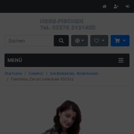
MENÜ
Startseite
Zubehör
Gerätekästen, Köderboxen
Flambeau Zerust kwikdraw 6501sz