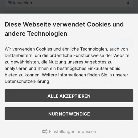
Diese Webseite verwendet Cookies und
SCHNELLKAUF
andere Technologien
Bitte geben Sie die Artikelnummer aus unserem Katalog ein.
Wir verwenden Cookies und ähnliche Technologien, auch von
Drittanbietern, um die ordentliche Funktionsweise der Website
zu gewährleisten, die Nutzung unseres Angebotes zu
ZAHLUNGSMETHODEN
analysieren und Ihnen ein bestmögliches Einkaufserlebnis
bieten zu können. Weitere Informationen finden Sie in unserer
Die Box kann unter tpl_modified/boxes/­box_miscellaneous.html
Datenschutzerklärung.
verändert werden. Die Sprachvariablen befinden sich in der Datei
tpl_modified/lang/­german/lang_german.custom.
ALLE AKZEPTIEREN
NUR NOTWENDIGE
Alle Preise inkl. gesetzl. MwSt. zzgl.
Versandkosten
. Die durchgestrichenen
Preise entsprechen dem bisherigen Preis bei Hege-Fischen -> Angelshop für
Angelzubehör.
Einstellungen anpassen
Hege-Fischen -> Angelshop für Angelzubehör © 2026 | Template © 2009-