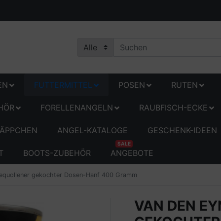
EN
FUTTERMITTEL
POSEN
RUTEN
HÖR
FORELLENANGELN
RAUBFISCH-ECKE
ÄPPCHEN
ANGEL-KATALOGE
GESCHENK-IDEEN
SALE
T
BOOTS-ZUBEHÖR
ANGEBOTE
equollener gekochter Dosen-Hanf 400 Gramm
VAN DEN E