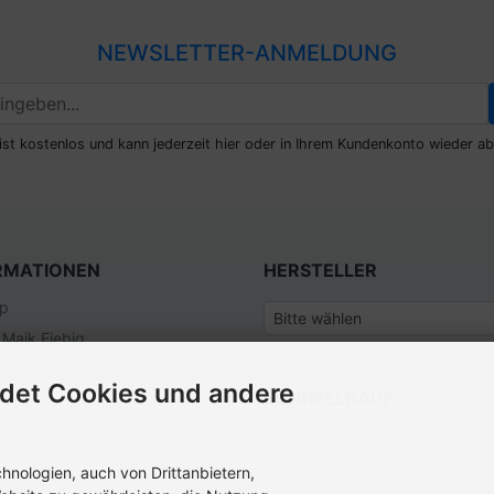
NEWSLETTER-ANMELDUNG
ist kostenlos und kann jederzeit hier oder in Ihrem Kundenkonto wieder ab
RMATIONEN
HERSTELLER
ap
 Maik Fiebig
tter Anmeldung
det Cookies und andere
SCHNELLKAUF
Bitte geben Sie die Artikelnummer aus unser
ein.
nologien, auch von Drittanbietern,