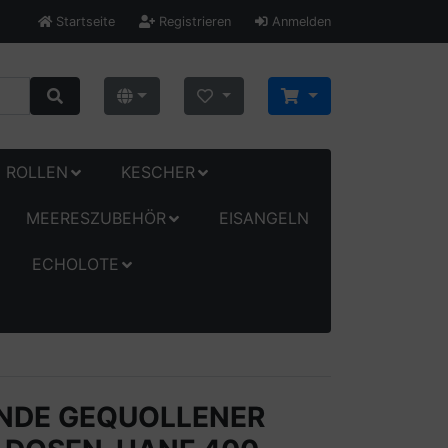
Startseite
Registrieren
Anmelden
ROLLEN
KESCHER
MEERESZUBEHÖR
EISANGELN
ECHOLOTE
YNDE GEQUOLLENER