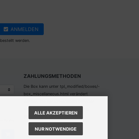
ANMELDEN
bestellt werden.
ZAHLUNGSMETHODEN
Die Box kann unter tpl_modified/boxes/­
box_miscellaneous.html verändert
werden. Die Sprachvariablen befinden
sich in der Datei tpl_modified/lang/­
ALLE AKZEPTIEREN
german/lang_german.custom.
em Katalog
NUR NOTWENDIGE