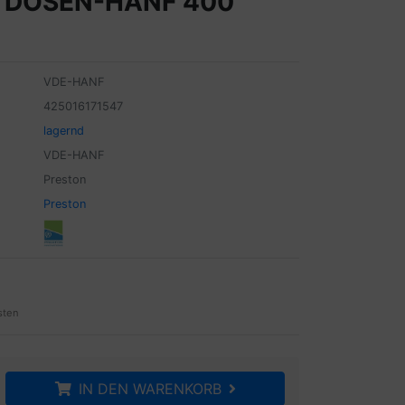
 DOSEN-HANF 400
VDE-HANF
425016171547
lagernd
VDE-HANF
Preston
Preston
sten
IN DEN WARENKORB