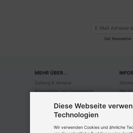
Der Newsletter 
MEHR ÜBER...
INFO
Zahlung & Versand
Sitem
Privatsphäre und Datenschutz
Wer ist
Unsere AGB
Newsle
Diese Webseite verwen
Impressum
Technologien
Kontakt
Widerrufsrecht & Widerrufsformular
Wir verwenden Cookies und ähnliche Tech
Versandkosten EU